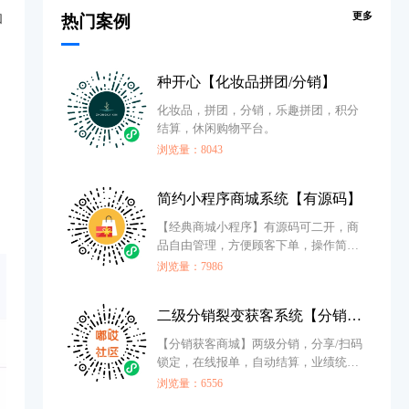
更多
和
热门案例
种开心【化妆品拼团/分销】
化妆品，拼团，分销，乐趣拼团，积分
结算，休闲购物平台。
浏览量：8043
简约小程序商城系统【有源码】
【经典商城小程序】有源码可二开，商
品自由管理，方便顾客下单，操作简
单，助力老板私域变现
浏览量：7986
二级分销裂变获客系统【分销商城】
【分销获客商城】两级分销，分享/扫码
锁定，在线报单，自动结算，业绩统
计，积分商城
浏览量：6556