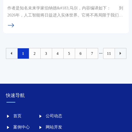
作者是知名未来学家伯纳德&#183;马尔，内容编译如下： 到
2026年，人工智能将日益进入实体世界。它将不再局限于我们电
脑和手机中运行的软件和应用程序，而将以...
...
1
2
3
4
5
6
7
11
快速导航
首页
公司动态
案例中心
网站开发