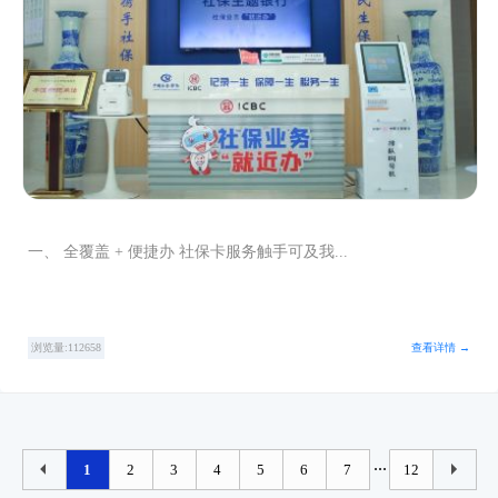
一、 全覆盖 + 便捷办 社保卡服务触手可及我...
浏览量:112658
查看详情 →
...
1
2
3
4
5
6
7
12