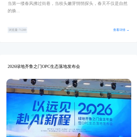
当第一缕春风拂过街巷，当枝头嫩芽悄悄探头，春天不仅是自然
的焕...
浏览量:71289
查看详情 →
2026绿地齐鲁之门OPC生态落地发布会