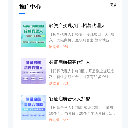
更多
推广中心
轻资产变现项目-招募代理人
【招募代理人】轻资产变现项目，0元加
入，无限商机。互联网赛道|教育就业赛
道|国学周易赛道，项目超多。
浏览量：950
智证启航招募代理人
【招募代理人】0门槛，开启副业变现之
路，智证启航平台，目前有50多个证书
项目，20多个学历项目，50多个就业项
浏览量：783
目，可以合作变现
智证启航合伙人加盟
【招募合伙人】加盟-智证启航。目前有
50多个证书项目，20多个学历项目，50
多个就业项目，超多优选项目，低成
浏览量：652
本，开启创业变现之路。