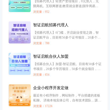
【招募代理人】轻资产变现项目，0元加入，无
限商机。互联网赛道|教育就业赛道|国学周易赛
道，项目超多。
浏览量：952
智证启航招募代理人
【招募代理人】0门槛，开启副业变现之路，智
证启航平台，目前有50多个证书项目，20多个学
历项目，50多个就业项目，可以合作变现
浏览量：788
智证启航合伙人加盟
【招募合伙人】加盟-智证启航。目前有50多个证
书项目，20多个学历项目，50多个就业项目，超
多优选项目，低成本，开启创业变现之路。
浏览量：654
企业小程序开发定做
最近有小程序制作，网站制作，平台搭建的老板
私聊。 济南本地实体公司，自有技术团队，源码
交付，独立部署。 从业时间长，服务案例多，长
浏览量：17226